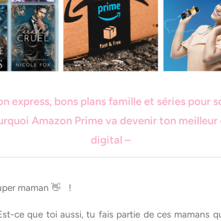
on express, bons plans famille et séries pour s
rquoi Amazon Prime va devenir ton meilleur
digital –
uper maman 👋 !
st-ce que toi aussi, tu fais partie de ces mamans qu