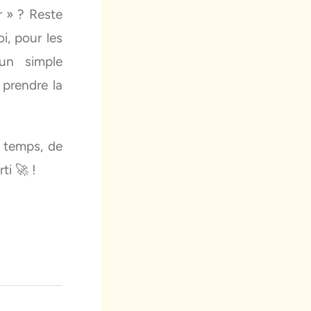
r » ? Reste
i, pour les
un simple
prendre la
u temps, de
ti 🚀 !