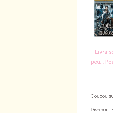
– Livrais
peu… Pou
Coucou s
Dis-moi… E