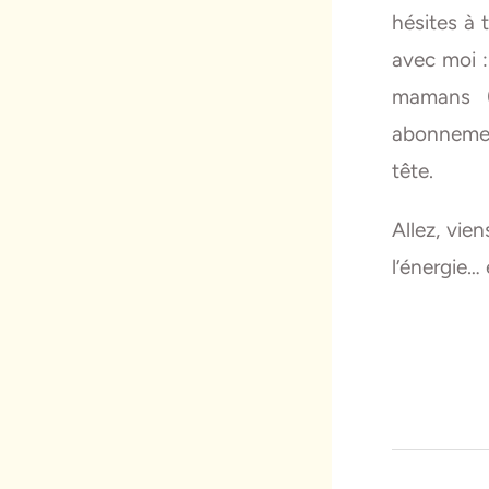
hésites à 
avec moi :
mamans (
abonnemen
tête.
Allez, vie
l’énergie…