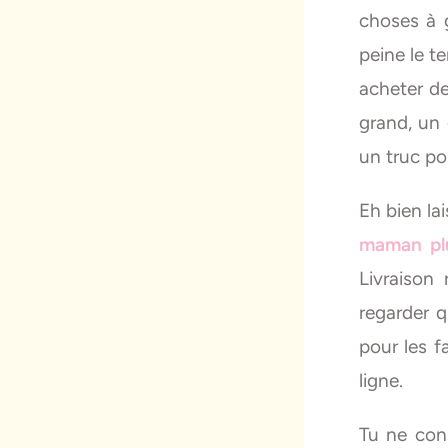
choses à 
peine le te
acheter d
grand, un 
un truc po
Eh bien la
maman plu
Livraison
regarder 
pour les f
ligne.
Tu ne con