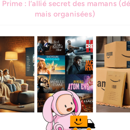
Prime : l’allié secret des mamans (d
mais organisées)