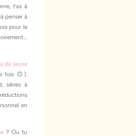
re, t’as à
éjà penser à
se pour le
ssoirement…
e de jeune
 fois 🙃).
, séries à
réductions
ersonnel en
me
? Ou tu